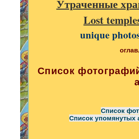
Утраченные хра
Lost temples
unique photo
оглав
Список фотографий
Список фот
Список упомянутых а