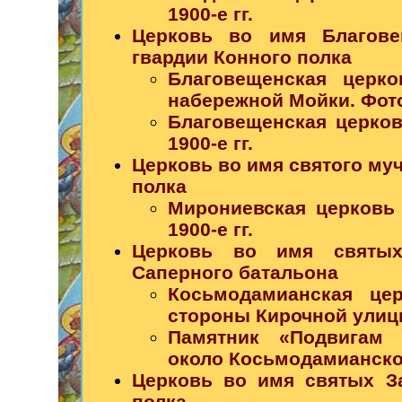
1900-е гг.
Церковь во имя Благове
гвардии Конного полка
Благовещенская церк
набережной Мойки. Фото
Благовещенская церковь
1900-е гг.
Церковь во имя святого му
полка
Мирониевская церковь Е
1900-е гг.
Церковь во имя святых
Саперного батальона
Косьмодамианская це
стороны Кирочной улицы.
Памятник «Подвигам 
около Косьмодамианской 
Церковь во имя святых За
полка