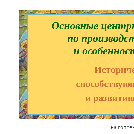
Основные центры
по производс
и особеннос
Историч
способствую
и развити
на голов