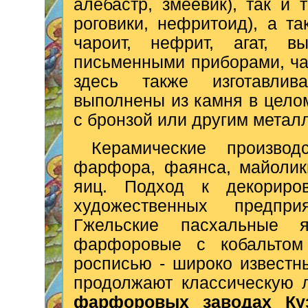
алебастр, змеевик), так и
роговики, нефритоид), а т
чароит, нефрит, агат, 
письменными приборами, ча
здесь также изготавли
выполнены из камня в целом
с бронзой или другим метал
Керамические произво
фарфора, фаянса, майолик
яиц. Подход к декориро
художественных предпри
Гжельские пасхальные
фарфоровые с кобальтом
росписью - широко извест
продолжают классическую 
фарфоровых заводах Ку