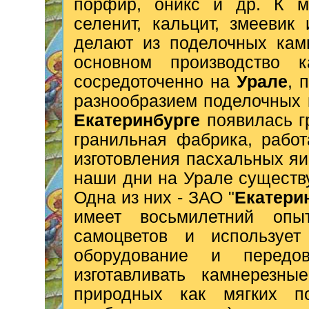
порфир, оникс и др. К м
селенит, кальцит, змееви
делают из поделочных кам
основном производство 
сосредоточенно на
Урале
, 
разнообразием поделочных 
Екатеринбурге
появилась г
гранильная фабрика, рабо
изготовления пасхальных яи
наши дни на Урале существ
Одна из них - ЗАО "
Екатери
имеет восьмилетний опы
самоцветов и использует
оборудование и передов
изготавливать камнерезны
природных как мягких по