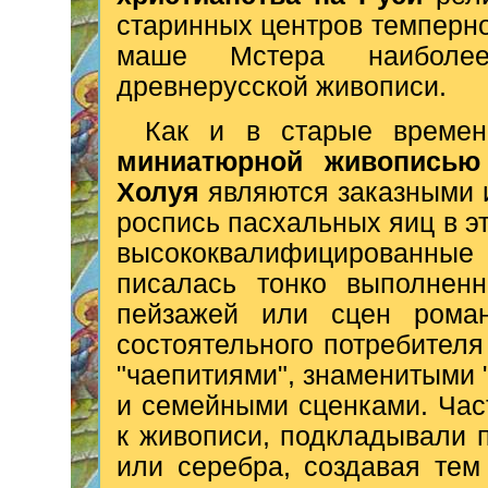
старинных центров темперн
маше Мстера наиболее
древнерусской живописи.
Как и в старые време
миниатюрной живописью
Холуя
являются заказными и
роспись пасхальных яиц в э
высококвалифицированные 
писалась тонко выполненн
пейзажей или сцен роман
состоятельного потребител
"чаепитиями", знаменитыми 
и семейными сценками. Час
к живописи, подкладывали п
или серебра, создавая те