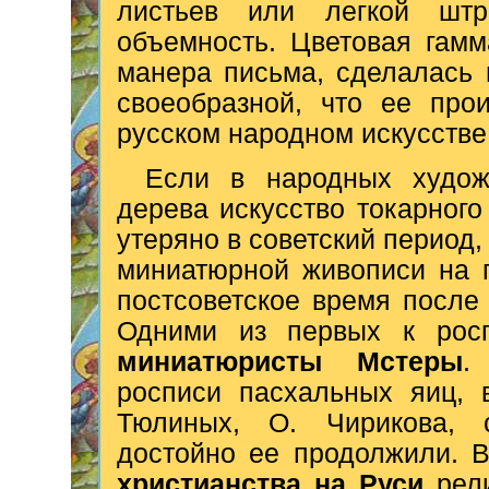
листьев или легкой штр
объемность. Цветовая гамм
манера письма, сделалась 
своеобразной, что ее про
русском народном искусстве
Если в народных худож
дерева искусство токарног
утеряно в советский период,
миниатюрной живописи на 
постсоветское время после
Одними из первых к росп
миниатюристы Мстеры
.
росписи пасхальных яиц, 
Тюлиных, О. Чирикова, 
достойно ее продолжили. 
христианства на Руси
рели