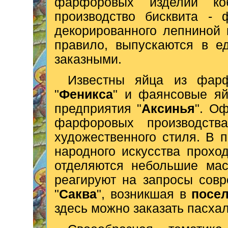
фарфоровых изделий ко
производство бисквита - 
декорированного лепниной 
правило, выпускаются в е
заказными.
Известны яйца из фа
"
Феникса
" и фаянсовые я
предприятия "
Аксинья
". О
фарфоровых производств
художественного стиля. В 
народного искусства прохо
отделяются небольшие мас
реагируют на запросы сов
"
Саква
", возникшая в
посе
здесь можно заказать пасха