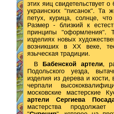
этих яиц свидетельствует о
украинских "писанок". Та 
петух, курица, солнце, чт
Размер - близкий к естес
принципы "оформления". 
изделиях новых художестве
возникших в XX веке, те
языческая традиции.
В
Бабенской артели
, р
Подольского уезда, выта
изделия из дерева и кости,
черпали высококвалифи
московские мастерские Ку
артели Сергиева Посад
мастерства продолжает с
"
Сувенир
", которое на про