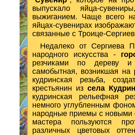
выпускало яйца-сувенир
выжиганием. Чаще всего на
яйцах-сувенирах изображаю
связанные с Троице-Сергиев
Недалеко от Сергиева П
народного искусства -
гор
резчиками по дереву и
самобытная, возникшая на 
кудринская резьба, созд
крестьянин из
села Кудри
кудринская рельефная ре
немного углубленным фоном
народные приемы с новыми 
мастера пользуются про
различных цветовых отте