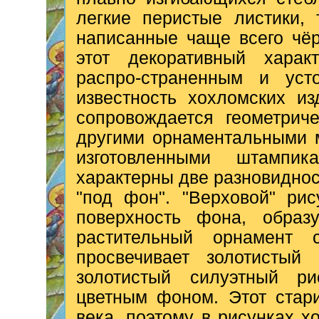
легкие перистые листики,
написанные чаще всего чё
этот декоративный харак
распро-страненным и уст
известность хохломских и
сопровождается геометрич
другими орнаментальными 
изготовленными штампи
характерны две разновиднос
"под фон". "Верховой" ри
поверхность фона, образ
растительный орнамент 
просвечивает золотистый
золотистый силуэтный р
цветным фоном. Этот стар
века, поэтому в рисунках х