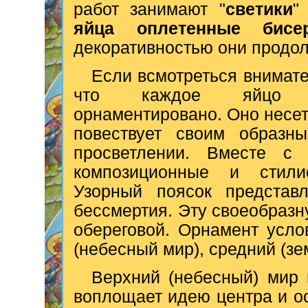
работ занимают "
светики
"
яйца оплетенные бисе
декоративностью они продо
Если всмотреться внимател
что каждое яйцо не
орнаментировано. Оно несе
повествует своим образн
просветлении. Вместе с
композиционные и стили
Узорный поясок представл
бессмертия. Эту своеобразн
обереговой. Орнамент усло
(небесный мир), средний (зе
Верхний (небесный) мир 
воплощает идею центра и ос