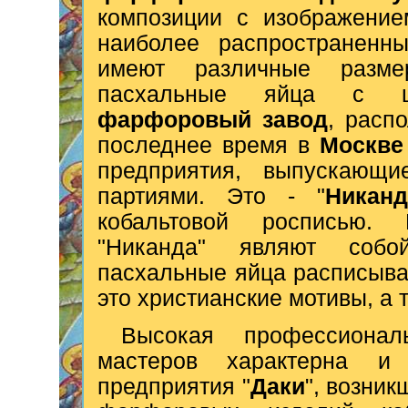
композиции с изображение
наиболее распространенн
имеют различные разме
пасхальные яйца с 
фарфоровый завод
, расп
последнее время в
Москве
предприятия, выпускающ
партиями. Это - "
Никанд
кобальтовой росписью.
"Никанда" являют собо
пасхальные яйца расписывае
это христианские мотивы, а 
Высокая профессионал
мастеров характерна и
предприятия "
Даки
", возник