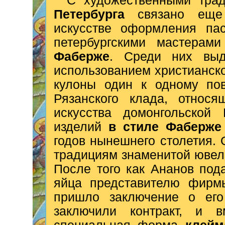
С художественными тра
Петербурга
связано еще 
искусстве оформления пас
петербургскими мастерам
Фаберже
. Среди них выд
использованием христианск
кулоны один к одному по
Рязанского клада, относя
искусства домонгольской
изделий
в стиле Фаберже
годов нынешнего столетия.
традициям знаменитой юве
После того как Ананов под
яйца представителю фирм
пришло заключение о его
заключили контракт, и 