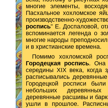
многие элементы, восход
Пасхальное хохломское яй
производственно-художест
роспись
" Е. Доспаловой, о
вспоминается легенда о зо
многие народы преподносили
и в христианские времена.
Помимо хохломской росп
Городецкая роспись
. Она
середины XIX века, когда 
расписывались деревянные
Городецкой росписи были
небольших деревянных 
деревянные расшивы и барк
ушли в прошлое. Расписны