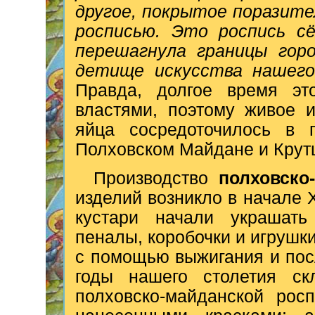
другое, покрытое поразите
росписью. Это роспись с
перешагнула границы горо
детище искусства нашего 
Правда, долгое время э
властями, поэтому живое и
яйца сосредоточилось в г
Полховском Майдане и Крут
Производство
полховско
изделий возникло в начале 
кустари начали украшать 
пеналы, коробочки и игрушк
с помощью выжигания и пос
годы нашего столетия ск
полховско-майданской рос