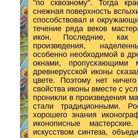
"по сквозному". Тогда кр
снежная поверхность вспых
способствовал и окружающ
течение ряда веков масте
икон. Последние, как 
произведения, наделен
особенно необходимой в др
окнами, пропускающими м
древнерусской иконы сказа
цвете. Поэтому нет ничего
свойства иконы вместе с ус
проникли в произведения ма
стали традиционными. Ро
хорошего знания иконогра
иконописные мастерские.
искусством синтеза, объе