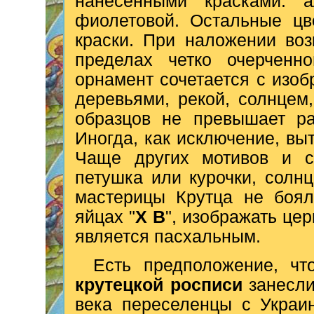
нанесенными красками: а
фиолетовой. Остальные цв
краски. При наложении во
пределах четко очерченно
орнамент сочетается с изо
деревьями, рекой, солнцем
образцов не превышает ра
Иногда, как исключение, вы
Чаще других мотивов и с
петушка или курочки, солн
мастерицы Крутца не боял
яйцах "
X В
", изображать цер
является пасхальным.
Есть предположение, ч
крутецкой росписи
занесли
века переселенцы с Украи