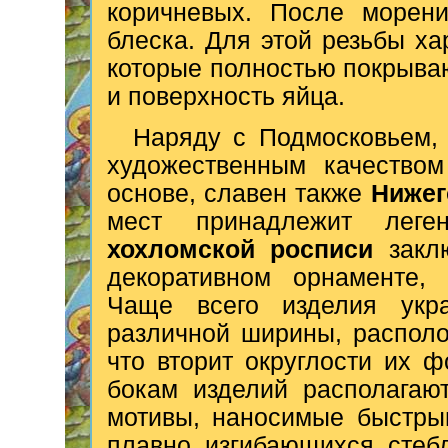
коричневых. После морени
блеска. Для этой резьбы х
которые полностью покрываю
и поверхность яйца.
Наряду с Подмосковьем,
художественным качеством
основе, славен также
Нижег
мест принадлежит лег
хохломской росписи
заклю
декоративном орнаменте, 
Чаще всего изделия укра
различной ширины, распол
что вторит округлости их ф
бокам изделий располагаю
мотивы, наносимые быстры
плавно изгибающихся стеб