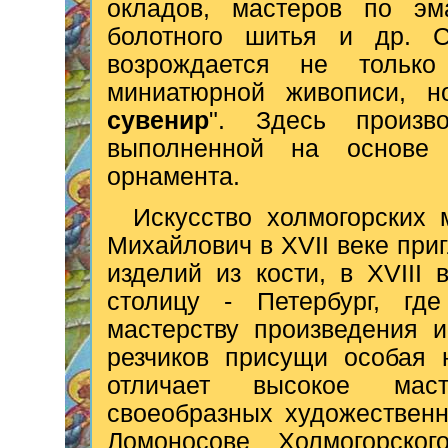
окладов, мастеров по э
болотного шитья и др. С
возрождается не тольк
миниатюрной живописи, н
сувенир
". Здесь произв
выполненной на основе г
орнамента.
Искусство холмогорских 
Михайлович в XVII веке при
изделий из кости, в XVIII
столицу - Петербург, гд
мастерству произведения и
резчиков присущи особая 
отличает высокое маст
своеобразных художественн
Ломоносове Холмогорско