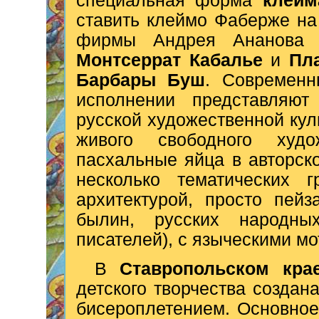
специальная форма
клейм
ставить клеймо Фаберже на 
фирмы Андрея Ананова 
Монтсеррат Кабалье
и
Пл
Барбары Буш
. Современн
исполнении представляют
русской художественной куль
живого свободного худо
пасхальные яйца в авторск
несколько тематических г
архитектурой, просто пей
былин, русских народных
писателей), с языческими мо
В
Ставропольском кра
детского творчества создана
бисероплетением. Основное