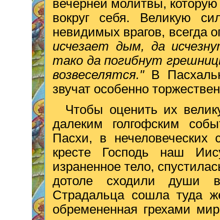
вечерней молитвы, которую 
вокруг себя. Великую си
невидимых врагов, всегда 
исчезает дым, да исчезну
тако да погибнут грешниц
возвеселятся."
В Пасхаль
звучат особенно торжествен
Чтобы оценить их велик
далеким голгофским событ
Пасхи, в нечеловеческих 
кресте Господь наш Иис
израненное тело, спустилас
дотоле сходили души в
Страдальца сошла туда ж
обремененная грехами мир