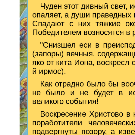
Чуден этот дивный свет, 
опаляет, а души праведных 
Спадают с них тяжкие око
Победителем возносятся в 
"Снизшел еси в преиспо
(запоры) вечныя, содержащ
яко от кита Иона, воскресл 
й ирмос).
Как отрадно было бы воо
не было и не будет в ис
великого события!
Воскресение Христово в 
поработители человеческ
подвергнуты позору, а из