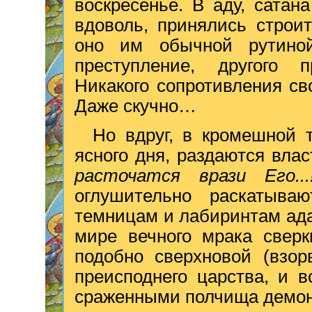
воскресенье. В аду, сатан
вдоволь, принялись строи
оно им обычной рутиной
преступление, другого п
Никакого сопротивления с
Даже скучно…
Но вдруг, в кромешной 
ясного дня, раздаются вла
расточатся врази Его..
оглушительно раскатыва
темницам и лабиринтам ада
мире вечного мрака сверк
подобно сверхновой (взор
преисподнего царства, и в
сраженными полчища демон