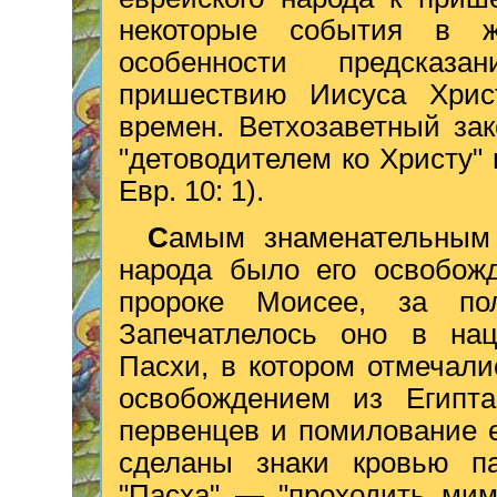
некоторые события в ж
особенности предсказ
пришествию Иисуса Хрис
времен. Ветхозаветный зак
"детоводителем ко Христу" и
Евр. 10: 1).
С
амым знаменательным 
народа было его освобожд
пророке Моисее, за п
Запечатлелось оно в нац
Пасхи, в котором отмечали
освобождением из Египта
первенцев и помилование 
сделаны знаки кровью па
"Пасха" — "проходить мим