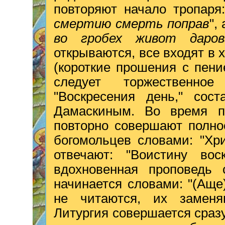
повторяют начало тропаря:
смертию смерть поправ
",
во гробех живот даров
открываются, все входят в 
(короткие прошения с пени
следует торжественно
"Воскресения день," сос
Дамаскиным. Во время п
повторно совершают полно
богомольцев словами: "Хри
отвечают: "Воистину вос
вдохновенная проповедь с
начинается словами: "(Аще
не читаются, их заменя
Литургия совершается сраз