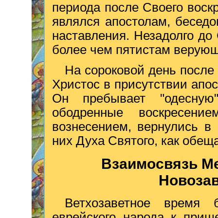
периода после Своего воск
являлся апостолам, бесед
наставления. Незадолго до
более чем пятистам верую
На сороковой день после
Христос в присутствии апос
Он пребывает "одесную
ободренные воскресен
вознесением, вернулись в
них Духа Святого, как обещ
Взаимосвязь Ме
Новозав
Ветхозаветное время
еврейского народа к приш