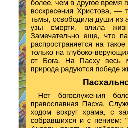
более, чем в другое время
воскресения Христова, — т
тьмы, освободила души из а
узы смерти, влила жи
Замечательно еще, что па
распространяется на тако
только на глубоко-верующи
от Бога. На Пасху весь 
природа радуются победе ж
Пасхально
Нет богослужения бол
православная Пасха. Служ
ходом вокруг храма, с з
собравшихся и с пением: "