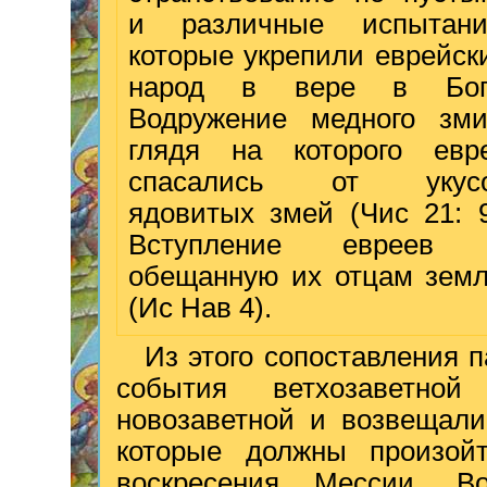
и различные испытани
которые укрепили еврейск
народ в вере в Бог
Водружение медного зми
глядя на которого евр
спасались от укус
ядовитых змей (Чис 21: 9
Вступление евреев
обещанную их отцам зем
(Ис Нав 4).
Из этого сопоставления 
события ветхозаветно
новозаветной и возвещали
которые должны произой
воскресения Мессии. В