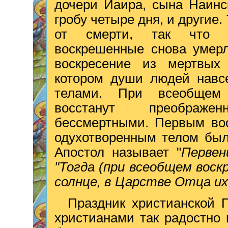
дочери Иаира, сына Наинс
гробу четыре дня, и други
от смерти, так что п
воскрешенные снова умерл
воскресение из мертвых
котором души людей навсе
телами. При всеобщем
восстанут преображе
бессмертными. Первым во
одухотворенным телом был
Апостол называет "
Первен
"Тогда (при всеобщем воск
солнце, в Царстве Отца их
Праздник христианской 
христианами так радостно 