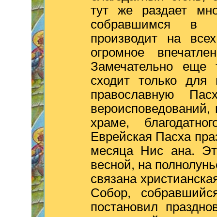
тут же раздает мно
собравшимся в х
производит на все
огромное впечатле
Замечательно еще т
сходит только для 
православную Пасх
вероисповедований, 
храме, благодатно
Еврейская Пасха праз
месяца Нис ана. Эт
весной, на полнолунь
связана христианска
Собор, собравшийс
постановил праздно