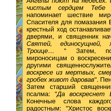
Ангелы поют на небесех: 
чистым сердцем Тебе 
напоминает шествие мир
Спасителя для помазания Е
крестный ход останавлива
дверями, и священник нач
Святей, единосущней, 
Троице
… " Затем, подо
мироносицам о воскресени
другими священнослужите
воскресе из мертвых, см
гробех живот даровав
". Пе
Затем старший священник
псалма: "
Да воскреснет 
Конечные слова каждог
радостным: "Христос воск