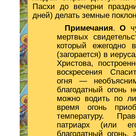
Пасхи до вечерни праздни
дней) делать земные поклон
Примечания
.
О
ч
мертвых свидетель
который ежегодно 
(загорается) в иеру
Христова, построен
воскресения Спасит
огня — необъясни
благодатный огонь 
можно водить по ли
время огонь прио
температуру. Пра
патриарх (или ег
благодатный огонь, 