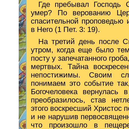
Где пребывал Господь 
умер? По верованию Це
спасительной проповедью 
в Него (1 Пет. 3: 19).
На третий день после С
утром, когда еще было те
посту у запечатанного гроба
мертвых. Тайна воскресе
непостижимы. Своим с
понимаем это событие так
Богочеловека вернулась в
преобразилось, став нет
этого воскресший Христос п
и не нарушив первосвященн
что произошло в пещере