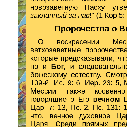
новозаветную Пасху, утв
закланный за нас
!" (1 Кор 5: 
Пророчества о В
О
воскресении Мес
ветхозаветные пророчеств
которые предсказывали, чт
но и
Бог,
и следовательн
божескому естеству. Смот
109-й, Ис. 9: 6, Иер. 23: 5,
Мессии также косвенно 
говорящие о Его
вечном 
Цар. 7: 13, Пс. 2, Пс. 131: 
что, вечное духовное Цар
Царя.
С
реди прямых пре