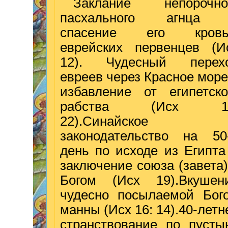
Заклание непорочно
пасхального агнца
спасение его кров
еврейских первенцев (И
12). Чудесный перех
евреев через Красное море
избавление от египетско
рабства (Исх 14
22).Синайское
законодательство на 50
день по исходе из Египта
заключение союза (завета)
Богом (Исх 19).Вкушен
чудесно посылаемой Бог
манны (Исх 16: 14).40-летн
странствование по пусты