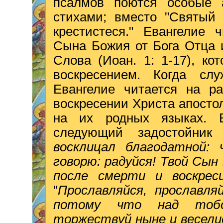
псалмов поются особые 
стихами; вместо "Святый 
крестистеся." Евангелие 
Сына Божия от Бога Отца 
Слова (Иоан. 1: 1-17), к
воскресением. Когда слу
Евангелие читается на ра
воскресении Христа апост
на их родных языках. В
следующий задостойник 
восклицал благодатной: 
говорю: радуйся! Твой Сын
после смерти и воскрес
"
Прославляйся, прославля
потому что над тобою
торжествуй ныне и веселис