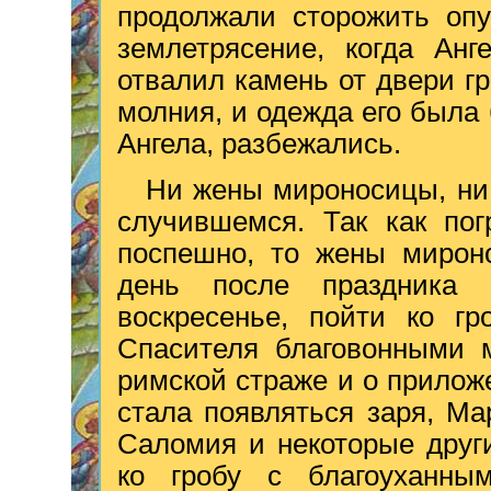
продолжали сторожить опу
землетрясение, когда Анг
отвалил камень от двери гр
молния, и одежда его была 
Ангела, разбежались.
Ни жены мироносицы, ни 
случившемся. Так как по
поспешно, то жены мирон
день после праздника
воскресенье, пойти ко гр
Спасителя благовонными м
римской страже и о приложе
стала появляться заря, М
Саломия и некоторые друг
ко гробу с благоуханны