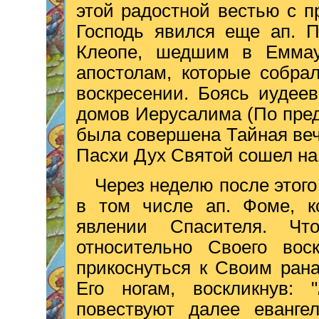
этой радостной вестью с п
Господь явился еще ап. 
Клеопе, шедшим в Еммау
апостолам, которые собра
воскресении. Боясь иудее
домов Иерусалима (По пред
была совершена Тайная веч
Пасхи Дух Святой сошел на 
Через неделю после этого
в том числе ап. Фоме, к
явлении Спасителя. Ч
относительно Своего вос
прикоснуться к Своим ран
Его ногам, воскликнув: "
повествуют далее евангел