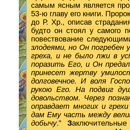
самым ясным является пр
53-ю главу его книги. Проро
до Р. Хр., описав страдан
будто он стоял у самого п
повествование следующими
злодеями, но Он погребен 
греха, и не было лжи в у
поразить Его, и Он преда
принесет жертву умилос
долговечное. И воля Госп
рукою Его. На подвиг д
довольством. Через позна
оправдает многих и грехи
дам Ему часть между вели
добычу
."
З
аключительные