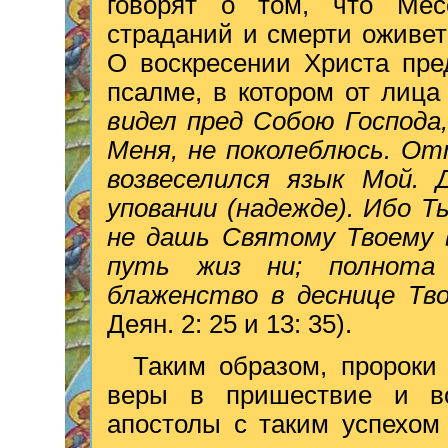
говорят о том, что Мес
страданий и смерти оживет
О воскресении Христа пре
псалме, в котором от лиц
видел пред Собою Господа,
Меня, не поколеблюсь. От
возвеселился язык Мой.
уповании (надежде). Ибо 
не дашь Святому Твоему 
путь жиз ни; полнота
блаженство в деснице Тво
Деян. 2: 25 и 13: 35).
Таким образом, пророки
веры в пришествие и во
апостолы с таким успехом