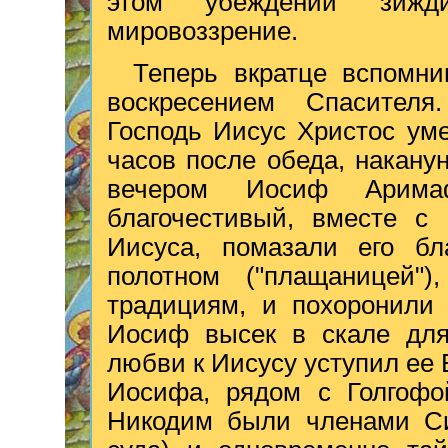
этом убеждении зижд
мировоззрение.
Теперь вкратце вспомни
воскресением Спасителя
Господь Иисус Христос уме
часов после обеда, накану
вечером Иосиф Аримаф
благочестивый, вместе с
Иисуса, помазали его бл
полотном ("плащаницей")
традициям, и похоронили
Иосиф высек в скале для 
любви к Иисусу уступил ее 
Иосифа, рядом с Голгофо
Никодим были членами Син