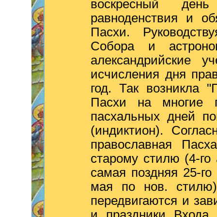
воскресный ден
равноденствия и об
Пасхи. Руководств
Собора и астроно
александрийские у
исчисления дня пра
год. Так возникла 
Пасхи на многие г
пасхальных дней по
(индиктион). Согла
православная Пасх
старому стилю (4-го
самая поздняя 25-го 
мая по нов. стилю
передвигаются и зав
и праздники Входа 