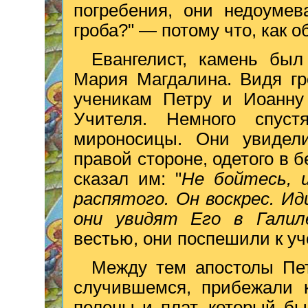
погребения, они недоумев
гроба?" — потому что, как о
Евангелист, камень был
Мария Магдалина. Видя гр
ученикам Петру и Иоанну
Учителя. Немного спус
мироносицы. Они увидел
правой стороне, одетого в
сказал им: "
Не бойтесь, 
распятого. Он воскрес. И
они увидят Его в Галил
вестью, они поспешили к уч
Между тем апостолы Пе
случившемся, прибежали 
пелены и плат, который бы