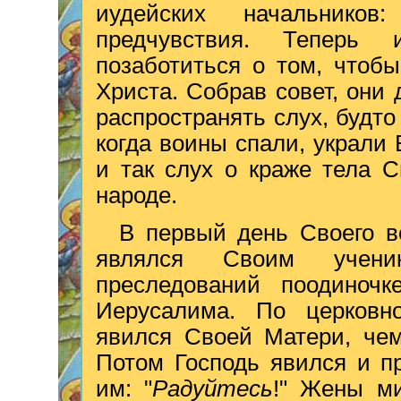
иудейских начальнико
предчувствия. Теперь
позаботиться о том, чтоб
Христа. Собрав совет, они 
распространять слух, будто
когда воины спали, украли 
и так слух о краже тела 
народе.
В
первый день Своего в
являлся Своим учени
преследований поодиноч
Иерусалима. По церковн
явился Своей Матери, чем
Потом Господь явился и п
им: "
Радуйтесь
!" Жены м