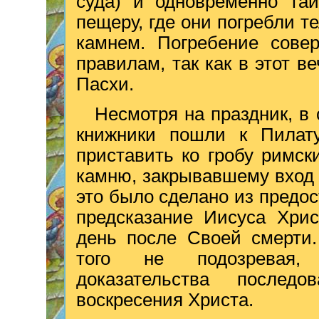
суда) и одновременно та
пещеру, где они погребли 
камнем. Погребение сове
правилам, так как в этот в
Пасхи.
Несмотря на праздник, в
книжники пошли к Пилат
приставить ко гробу римск
камню, закрывавшему вход 
это было сделано из предос
предсказание Иисуса Хрис
день после Своей смерти.
того не подозревая, 
доказательства после
воскресения Христа.