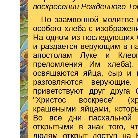
воскресении Рожденного Т
По заамвонной молитве 
особого хлеба с изображен
На одном из последующих 
и раздается верующим в п
апостолам Луке и Клео
преломления Им хлеба)
освящаются яйца, сыр и м
разговляются верующие
приветствуют друг друга 
"Христос воскресе" (х
крашеными яйцами, которы
Во все дни пасхальной 
открытыми в знак того, ч
людям открыт доступ на Н