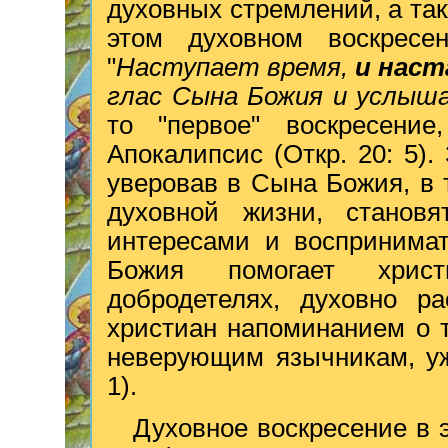
духовных стремлений, а та
этом духовном воскресе
"
Наступает время,
и наст
глас Сына Божия и услыш
то "первое" воскресение
Апокалипсис (Откр. 20: 5).
уверовав в Сына Божия, в
духовной жизни, станов
интересами и воспринима
Божия помогает христ
добродетелях, духовно р
христиан напоминанием о т
неверующим язычникам, у
1).
Духовное воскресение в