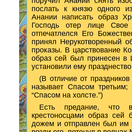
поручил Анании снять изо
послать к князю одного и
Анании написать образ Хр
Господь отер лице Свое
отпечатлелся Его Божестве
принял Нерукотворенный об
проказы. В царствование Кон
образ сей был принесен в Ц
установили ему празднество
(В отличие от праздников 
называет Спасом третьим;
“Спасом на холсте.”)
Есть предание, что в
крестоносцами образ сей 
дожем и отправлен был им 
везли его, потонул в волнах