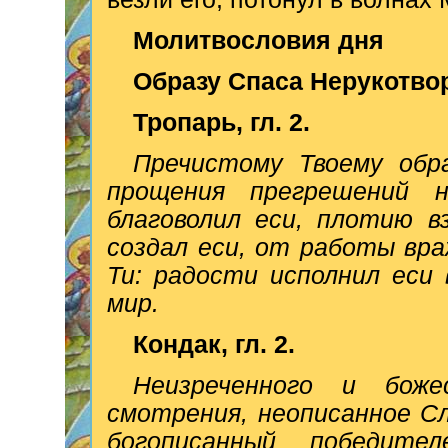
Молитвословия дня
Образу Спаса Нерукотво
Тропарь, гл. 2.
Пречистому Твоему обра
прощения прегрешений 
благоволил еси, плотию в
создал еси, от работы вр
Ти: радости исполнил еси
мир.
Кондак, гл. 2.
Неизреченного и боже
смотрения, неописанное Сл
богописанный победите