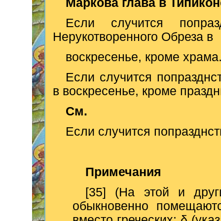
Маркова глава в Типикон
Если случится попраз
Нерукотворенного Обреза в
воскресенье, кроме храма
Если случится попразднс
в воскресенье, кроме празд
См.
Если случится попразднств
Примечания
[35] (На этой и дру
обыкновенно помещаютс
вместо греческих: δ (ука