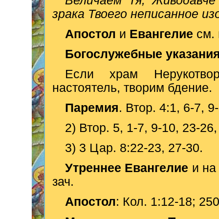
Величаем Тя, Живодавче
зрака Твоего неписанное из
Апостол
и
Евангелие
см.
Богослужебные указани
Если храм Нерукотвор
настоятель, творим бдение.
Паремия
. Втор. 4:1, 6-7, 9
2) Втор. 5, 1-7, 9-10, 23-26, 
3) 3 Цар. 8:22-23, 27-30.
Утреннее Евангелие
и н
зач.
Апостол
: Кол. 1:12-18; 250