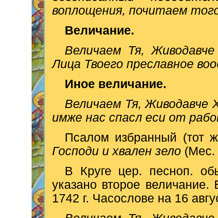
воплощения, почитаем тог
Величание.
Величаем Тя, Живодавче
Лица Твоего преславное во
Иное величание.
Величаем Тя, Живодавче 
имже нас спасл еси от раб
Псалом избранный (тот ж
Господи и хвален зело
(Мес. 
В Круге цер. песноп. об
указано второе величание. 
1742 г. Часослове на 16 авг