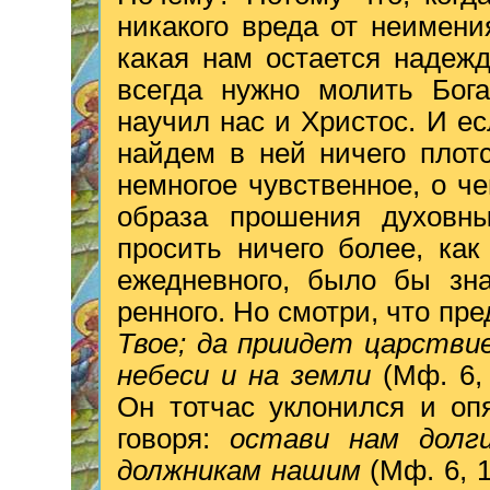
никакого вреда от неимени
какая нам остается надеж
всегда нужно молить Бог
научил нас и Христос. И ес
найдем в ней ничего плотс
немногое чувственное, о ч
образа прошения духовн
просить ничего более, ка
ежедневного, было бы зн
ренного. Но смотри, что пр
Твое; да приидет царствие
небеси и на земли
(Мф. 6,
Он тотчас уклонился и оп
говоря:
остави нам долг
должникам нашим
(Мф. 6, 