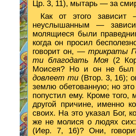
Цр. 3, 11), мытарь — за сми
Как от этого зависит
неуслышанным — зависит
молящиеся были праведник
когда он просил бесполезн
говорит он, —
трикраты Го
ти благодать Моя
(2 Ко
Моисея? Но и он не был 
довлеет ти
(Втор. 3, 16);
землю обетованную; но это
попустил ему. Кроме того
другой причине, именно ко
своих. На это указал Бог, 
же не молися о людях сих
(Иер. 7, 16)? Они, говор