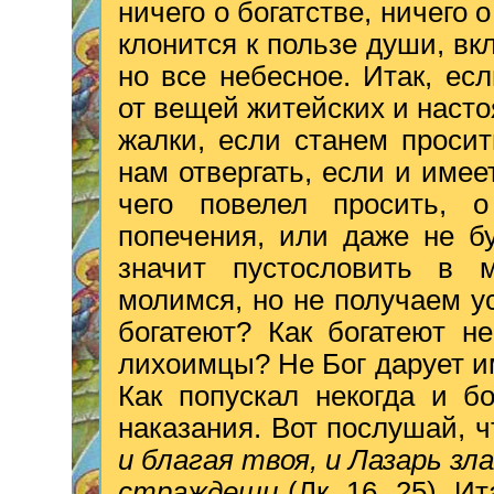
ничего о богатстве, ничего о
клонится к пользе души, вк
но все небесное. Итак, ес
от вещей житейских и насто
жалки, если станем просит
нам отвергать, если и имеет
чего повелел просить, 
попечения, или даже не б
значит пустословить в 
молимся, но не получаем у
богатеют? Как богатеют н
лихоимцы? Не Бог дарует им 
Как попускал некогда и б
наказания. Вот послушай, ч
и благая твоя, и Лазарь з
страждеши
(Лк. 16, 25). 