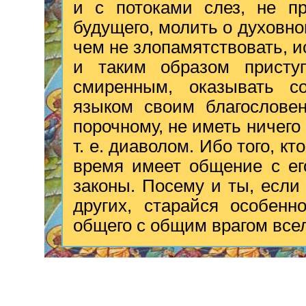
и с потоками слез, не пр
будущего, молить о духовно
чем не злопамятствовать, и
и таким образом присту
смиренным, оказывать со
языком своим благослове
порочному, не иметь ничего
т. е. диаволом. Ибо того, кт
время имеет общение с ег
законы. Посему и ты, если
других, старайся особенн
общего с общим врагом все