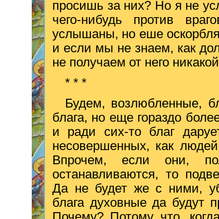
просишь за них? Но я не ус
чего-нибудь против враг
услышаны, но еше оскорбля
и если мы не знаем, как до
не получаем от него никакой
* * *
Будем, возлюбленные, б
блага, но еще гораздо боле
и ради сих-то благ даруе
несовершенных, как людей
Впрочем, если они, п
останавливаются, то подв
Да не будет же с ними, у
блага духовные да будут 
Почему? Потому что, когд