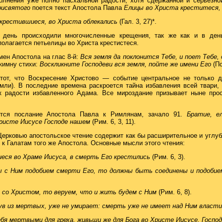
полнения уже полно пасхальной радости, хотя сдержанной и серьезно
рисвятого
поется текст Апостола Павла
Елицы во Христа креститеся, 
крестившиеся, во Христа облекались
(Гал. 3, 27)*.
 день происходили многочисленные крещения, так же как и в ден
полагается петьелицы во Христа крестистеся.
мен Апостола на глас 8-й:
Вся земля да поклонится Тебе, и поет Тебе,
кимну стихи:
Воскликните Господеви вся земля, пойте же имени Его
(Пс
тот, что Воскресение Христово — событие центральное не только д
мли). В последние времена раскроется тайна избавления всей твари,
к радости избавленного Адама. Все мироздание призывает ныне про
ется послание Апостола Павла к Римлянам, зачало 91.
Братие, е
Христе Иисусе Господе нашем
(Рим. 6, 3, 11).
ерковью апостольское чтение содержит как бы расширительное и углу
 к Галатам того же Апостола. Основные мысли этого чтения:
иеся во Храме Иисуса, в смерть Его крестились
(Рим. 6, 3).
ны с Ним подобием смерти Его, то должны быть соединены и подобие
и со Христом, то веруем, что и жить будем с Ним
(Рим. 6, 8).
нув из мертвых, уже не умирает: смерть уже не имеет над Ним власт
ебя мертвыми для греха, живьши же для Бога во Христе Иисусе, Госп