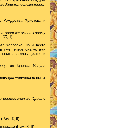
й. За паремиями следует
во Христа облекостеся.
ь Рождества Христова и
 да поет же имени Твоему
. 65, 1).
ля человека, но и всего
 и уже теперь она устами
славить всемогущество и
лицы во Христа Иисуса
бляющее толкование выше
м воскресения во Христе
и
(Рим. 6, 9).
оде нашем
(Рим. 6, II).