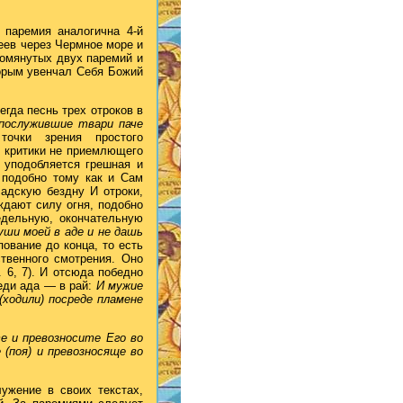
 паремия аналогична 4-й
реев через Чермное море и
помянутых двух паремий и
орым увенчал Себя Божий
егда песнь трех отроков в
 послужившие твари паче
очки зрения простого
в критики не приемлющего
 уподобляется грешная и
 подобно тому как и Сам
 адскую бездну И отроки,
ждают силу огня, подобно
едельную, окончательную
ши моей в аде и не дашь
пование до конца, то есть
твенного смотрения. Оно
. 6, 7). И отсюда победно
еди ада — в рай:
И мужие
(ходили) посреде пламене
е и превозносите Его во
 (поя) и превозносяще во
ужение в своих текстах,