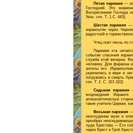
Пятая паремия
— из
Господней. Это знамен
Воскресением Господа н
Указ. соч. Т
.
1.С. 443).
Шестая паремия
— 
израильтян через Черно
радостной и торжественн
Чтец поет песнь по с
Паремия эта читает
событие спасения израи
службе этой вечерни. Фа
человеку. Для фараона и
ангелы его. Израильтян
укрепились в вере в нег
погружаясь в смерть Хри
соч. Т. 1. С. 321-322).
Седьмая паремия
возрождение Израиля 
апокалиптическую сторон
такие учители Церкви, к
Восьмая паремия
—
неоскудении муки и еле
прообраз неоскудевающе
чуда Христова — Его соб
через Крест и Гроб Хрис