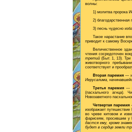
волны:
1) молитва пророка И
2) благодарственная 
3) песнь чудесно изб
Такое нарастание впо
приводит к самому Воскр
Величественное здан
чтения сосредоточен вок
третий
(Быт. 1, 13). Тр
животворного пребыва
соответствует и прообраз
Вторая паремия
— и
Иерусалима,
начинавшейс
Третья паремия
— 
(пасхального агнца). 
Новозаветного пасхально
Четвертая паремия
изображает путешествие 
во чреве китовом и изв
фарисеям, просившим у 
дастся ему, кроме знаме
будет в сердце земли тр