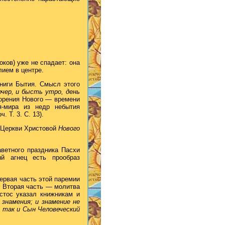
оков) уже не спадает: она
ием в центре.
ниги Бытия. Смысл этого
чер, и бысть утро, день
ворения Нового — времени
-мира из недр небытия
ч. Т. 3. С. 13).
е Церкви Христовой
Нового
аветного праздника Пасхи
ый агнец есть прообраз
 Первая часть этой паремии
. Вторая часть — молитва
стос указал книжникам и
знамения; и знамение не
, так и Сын Человеческий