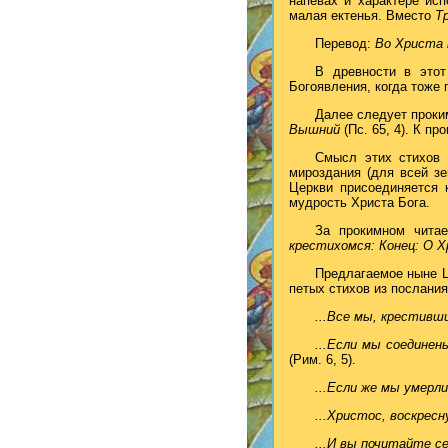
напевах и характере ис
малая ектенья. Вместо
Т
Перевод:
Во Христа 
В древности в этот
Богоявления, когда тоже 
Далее следует проки
Вышний
(Пс. 65, 4). К про
Смысл этих стихов 
мироздания (для всей зе
Церкви присоединяется 
мудрость Христа Бога.
За прокимном чита
крестихомся: Конец: О 
Предлагаемое ныне Ц
петых стихов из послания
...Все мы, крестивш
...Если мы соедине
(Рим. 6, 5).
...Если же мы умерл
...Христос, воскрес
...И вы почитайте с