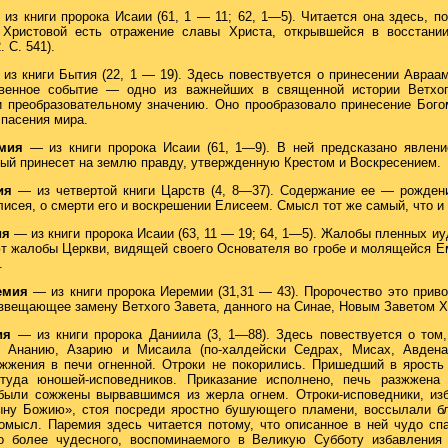
 из книги пророка Исаии (61, 1 — 11; 62, 1—5). Читается она здесь, п
Христовой есть отражение славы Христа, открывшейся в восстании
. С. 541).
из книги Бытия (22, 1 — 19). Здесь повествуется о принесении Авраа
твенное событие — одно из важнейших в священной истории Ветхог
и преобразовательному значению. Оно прообразовало принесение Бог
пасения мира.
емия
— из книги пророка Исаии (61, 1—9). В ней предсказано явлен
рый принесет на землю правду, утвержденную Крестом и Воскресением.
мия
— из четвертой книги Царств (4, 8—37). Содержание ее — рожден
исея, о смерти его и воскрешении Елисеем. Смысл тот же самый, что и 
ия
— из книги пророка Исаии (63, 11 — 19; 64, 1—5). Жалобы пленных и
т жалобы Церкви, видящей своего Основателя во гробе и молящейся Е
.
ремия
— из книги пророка Иеремии (31,31 — 43). Пророчество это при
возвещающее замену Ветхого Завета, данного на Синае, Новым Заветом Х
мия
— из книги пророка Даниила (3, 1—88). Здесь повествуется о том
 Ананию, Азарию и Мисаила (по-халдейски Седрах, Мисах, Авдена
жжения в печи огненной. Отроки не покорились. Пришедший в ярость
туда юношей-исповедников. Приказание исполнено, печь разжжена
были сожжены вырвавшимся из жерла огнем. Отроки-исповедники, из
ыну Божию», стоя посреди яростно бушующего пламени, воссылали б
омысл. Паремия здесь читается потому, что описанное в ней чудо сп
о более чудесного, воспоминаемого в Великую Субботу избавления