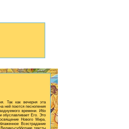
ня. Так как вечерня эта
 на ней поются песнопения
разднуемого времени. Ибо
и обуславливает Его. Это
освящение Нового Мира,
еблаженное Всестрадание
 Велико-субботние тексты