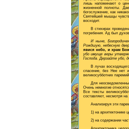
лишь напоминают о цен
жизненной полноты. Да
богослужение, как никак
Святейшей мышцы чувств
восходит.
В стихирах проведен
погребения. Ад был духов
И ныне, Богородиче
Рождшую, небесную две
явися не
бо, и храм Бо
убо имуще веры утвер
Господа. Дерзайте убо, 
В лучах восходящего
спасение, без Нее нет 
великосубботних паремий
Для неосведомленных
Очень немногие относятс
Все тексты великосуббо
составляют, несмотря на
Анализируя эти паре
1) на архитектонике ц
2) на содержании ча
Архитектоника целог