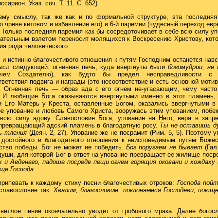
сарион. Указ. соч. Т. 11. С. 652).
ему смыслу, так же как и по формальной структуре, эта последняя
 чреве китовом и избавление его) и 6-й паремии (чудесный переход ев
. Только последняя паремия как бы сосредоточивает в себе всю силу у
чательным взлетом переносит молящихся к Воскресению Христову, кот
ия рода человеческого.
и истинно благочестивого отношения к путям Господним останется навс
ысл следующий: огненная печь, куда ввергнуты были
богомудрии, не
 чем Создателю), как будто бы предел несправедливости с т
тветствия подвига и награды (это несоответствие и есть основной моти
. Огненная печь — образ ада с его огнем не-угасающим, чему часто
. И любящие Бога оказываются ввергнутыми именно в этот пламень,
и Его Матерь у Креста, оставленные Богом, оказались ввергнутыми в
е упование и любовь Самого Христа, вооружась этим упованием, побе
всю силу адову. Славословие Бога, упование на Него, вера в запр
 превращающий адский пламень в благодатную росу.
Ты не оставишь ду
ь тления
(Деян. 2, 27). Упование же не посрамит (Рим. 5, 5). Поэтому у
а достойного и благодатного отношения к неисповедимым путям Божес
ство победы. Бог не может не победить.
Бог поругаем не бывает
(Гал
души, для которой Бог в ответ на упование превращает ее жилище поср
 и Авденаго, падоша посреде пещи огнем горящия оковани и хождаху 
ще Господа.
припевать к каждому стиху песни благочестивых отроков:
Господа пойт
 славословие так:
Хвалим, благословим, поклоняемся Господеви, поюще
ветлое пение окончательно уводит от гробового мрака. Далее богосл