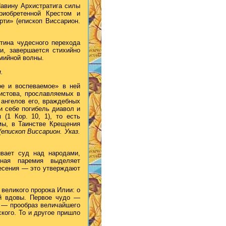
Навину Архистратига силы
риобретенной Крестом и
ти» (епископ Виссарион.
ртина чудесного перехода
и, завершается стихийно
мийной волны.
.
ое и воспеваемое» в ней
истова, прославляемых в
 ангелов его, враждебных
и себе погибель диавол и
(1 Кор. 10, 1), то есть
 мы, в Таинстве Крещения
(епископ Виссарион. Указ.
ывает суд над народами,
нная паремия выделяет
ресения — это утверждают
 великого пророка Илии: о
ой вдовы. Первое чудо —
 — прообраз величайшего
кого. То и другое пришло