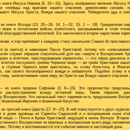
 книги Иисуса Навина (5, 10—15). Здесь изображено явление Иисусу 
ие «победы над врагами нашего спасения, демонскими силами, п
ашего Иисуса Христа, Вождя нашего спасения. Победителя ада и смер
из книги Исхода (13, 20—26; 14; 1—32; 15; 1 — 19). Грандиозная ка
е море и потопление войска египетского, раскрываемая в этом чтени
ой благодарственной молитвой. Ею заключается второе нарастание паре
тихам, и хор припевает к каждому стиху начальное
Славно бо прославися
ся (и поется) в навечерие Пасхи Христовой, потому что «описываем
льтян служит образом спасительной для нас смерти и Воскресения Хр
раон и египтяне, преследовавшие израильтян, — это образ диа-вола и
 египтян послужило гробом Чермное море — во гробе Христовом нашл
е в глубине Черного моря крестились, по слову Апостола, в Моисея 
о, как своего богоизбранного вождя и избавителя. Подобно этому и
стову, запечатлеваем свою веру во Христа как Вождя нашего спасения
— из книги пророка Софонии (3, 8—15). Это пророчество предсказ
и распространение всюду истинной веры. Таким образом, да
у Воскресения. Что начальный текст паремии есть предсказание Воск
ак блаженный Иероним и блаженный Августин.
 из третьей книги Царств (17, 8—23). В ней повествуется о двух чудесах
я в доме вдовицы из Сарепты Сидонской и о воскрешении сына эт
й пищи — Плоти и Крови Христовой, ведущей в жизнь Вечную. Второе
ственного Воскресения из мертвых и воскресения всего рода человечес
товы. Потому и воспоминаются эти события именно в настоящий день.