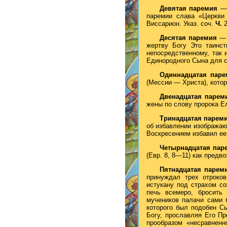
Девятая паремия
—
паремии слава «Церкви 
Виссарион. Указ. соч.
Ч.
2
Десятая паремия
— 
жертву Богу Это таинс
непосредственному, так 
Единородного Сына для с
Одиннадцатая пар
(Мессии — Христа), кото
Двенадцатая паре
жены по слову пророка Ел
Тринадцатая парем
об избавлении изображаю
Воскресением избавил ее
Четырнадцатая па
(Евр. 8, 8—11) как пред
Пятнадцатая паре
принуждал трех отроков
истукану под страхом со
печь всемеро, бросить 
мучеников палачи сами 
которого был подобен С
Богу, прославляя Его Пр
прообразом «несравненн