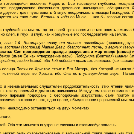
е готовящейся воссиять Радости. Все насыщено глубоким, мощным
ется предвкушение блаженного духовного насыщения, обещанного Х
ое другое , дает чувствовать благую неодолимость мышцы Господней. И
уется как своя сила.
Встань и ходи
со Мною — как бы говорит сегод
а глубочайшая мысль: ад по своей греховности не мог понять смысла 
но слеп, и глух, и глуп, как и безумные его последователи на земле.
н, глас 1-й: Всемирную славу от человек прозябшую
(происшедшую
рь воспоим
(воспое.м)
Марию Деву, безплотных песнь, и верных
(вер
жества: Сия преграждение вражды разрушивши мир введе (ввела) 
ждение
(имея Ее как утверждение веры),
Поборника
(Воителя)
имамы
(и
дерзайте, людие Божий: ибо Той победит враги яко всесилен
(как всесил
 солнца Пасхи со Христом стоит и Его Матерь, без Которой не могло
и истинной веры во Христа, ибо Она есть
утверждение веры.
Начин
.
 и невнимательных слушателей продолжительность этих чтений являет
я к тексту паремий с должным вниманием. Между тем такое внимание в
тних паремий подобраны с бесподобным искусством, сами притом 
 различие авторов и эпох, одно целое, объединенное пророческой мысль
мии, необходимо остановиться на двух моментах:
елого;
стей. Оба эти момента внутренне связаны и взаимообусловлены.
о может быть охарактеризована с музыкальной точки зрения как три