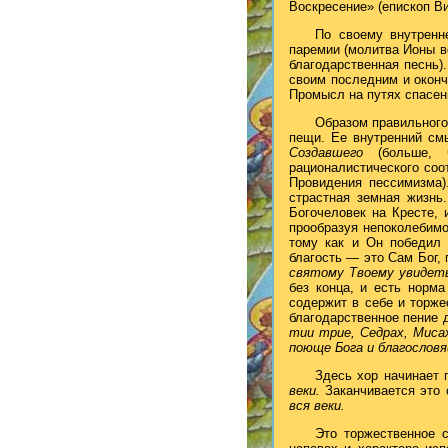
Воскресение» (епископ Вис
По своему внутренн
паремии (молитва Ионы во
благодарственная песнь)
своим последним и окон
Промысл на путях спасен
Образом правильного 
пещи. Ее внутренний см
Создавшего
(больше,
рационалистического соо
Провидения пессимизма)
страстная земная жизнь
Богочеловек на Кресте, 
прообразуя непоколебимо
тому как и Он победил 
благость — это Сам Бог,
святому Твоему увидет
без конца, и есть норм
содержит в себе и торже
благодарственное пение 
тии трие, Седрах, Мисах
поюще Бога и благословя
Здесь хор начинает 
веки.
Заканчивается это
вся веки.
Это торжественное с