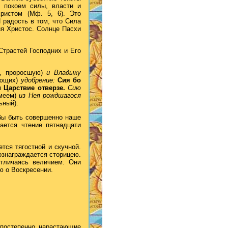
 покоем силы, власти и
ристом (Мф. 5, 6). Это
 радость в том, что Сила
ня Христос. Солнце Пасхи
Страстей Господних и Его
, проросшую)
и Владыку
ующих)
удобрение:
Сия бо
и Царствие отвер
зе.
Сию
меем)
из Нея рождшагося
ьный).
 бы быть совершенно наше
ается чтение пятнадцати
ся тягостной и скучной.
ознаграждается сторицею.
отличаясь величием. Они
ю о Воскресении.
 постепенно нарастающие