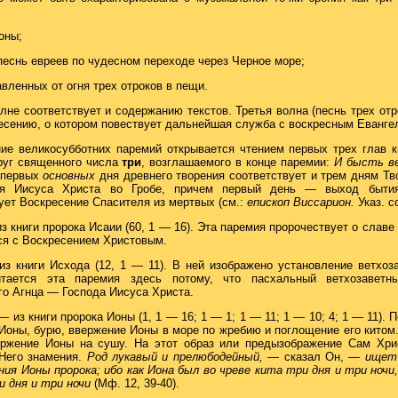
оны;
песнь евреев по чудесном переходе через Черное море;
авленных от огня трех отроков в пещи.
лне соответствует и содержанию текстов. Третья волна (песнь трех отр
есению, о котором повествует дальнейшая служба с воскресным Евангел
ие великосубботних паремий открывается чтением первых трех глав к
руг священного числа
три
, возглашаемого в конце паремии:
И бысть ве
и первых
основных
дня древнего творения соответствует и трем дням Т
ния Иисуса Христа во Гробе, причем первый день — выход бытия
ует Воскресение Спасителя из мертвых (см.:
епископ Виссарион.
Указ. со
з книги пророка Исаии (60, 1 — 16). Эта паремия пророчествует о слав
я с Воскресением Христовым.
из книги Исхода (12, 1 — 11). В ней изображено установление ветхоз
Читается эта паремия здесь потому, что пасхальный ветхозаветн
го Агнца — Господа Иисуса Христа.
— из книги пророка Ионы (1, 1 — 16; 1 — 1; 1 — 11; 1 — 10; 4; 1 — 11).
Ионы, бурю, ввержение Ионы в море по жребию и поглощение его китом
ержение Ионы на сушу. На этот образ или преды
зображение Сам Хри
Него знамения.
Род лукавый и прелюбодейный,
— сказал Он, —
ищет 
ния Ионы пророка; ибо как Иона был во чреве кита три дня и три ночи
и дня и три ночи
(Мф. 12, 39-40).