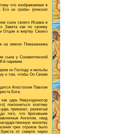
отому что изображаемая в
 Его из гроба» (епископ
мом сына своего Исаака в
о Завета как по своему
ом Отцом в жертву Своего
ие на землю Помазанника
ие сына у Сонамитянской
8-й паремии.
удеев ко Господу и мольбы
му о том, чтобы Он Своим
водится Апостолом Павлом
риста Бога.
, как царь Навуходоносор
го) поклониться златому
 царь приказал, разжегши
 до того, что бросившие
бавленные Ангелом, «вид
лагодарственную молитву
асения трех отроков было
 Христа от смерти через