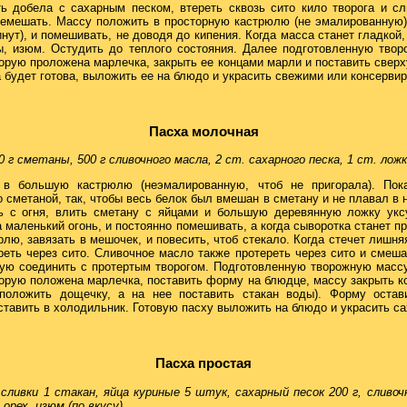
ь добела с сахарным песком, втереть сквозь сито кило творога и сл
емешать. Массу положить в просторную кастрюлю (не эмалированную)
инут), и помешивать, не доводя до кипения. Когда масса станет гладкой,
ты, изюм. Остудить до теплого состояния. Далее подготовленную тво
орую проложена марлечка, закрыть ее концами марли и поставить сверху
а будет готова, выложить ее на блюдо и украсить свежими или консерв
Пасха молочная
00 г сметаны, 500 г сливочного масла, 2 ст. сахарного песка, 1 ст. ложк
в большую кастрюлю (неэмалированную, чтоб не пригорала). Пока
сметаной, так, чтобы весь белок был вмешан в сметану и не плавал в 
ть с огня, влить сметану с яйцами и большую деревянную ложку уксу
 маленький огонь, и постоянно помешивать, а когда сыворотка станет 
арлю, завязать в мешочек, и повесить, чтоб стекало. Когда стечет лишня
ереть через сито. Сливочное масло также протереть через сито и смеш
рую соединить с протертым творогом. Подготовленную творожную масс
орую положена марлечка, поставить форму на блюдце, массу закрыть к
 положить дощечку, а на нее поставить стакан воды). Форму оста
ставить в холодильник. Готовую пасху выложить на блюдо и украсить с
Пасха простая
 сливки 1 стакан, яйца куриные 5 штук, сахарный песок 200 г, сливочн
рех, изюм (по вкусу).