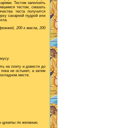
арями. Тестом заполнять
нявшимся тестом, смазать
чества теста получится
ерху сахарной пудрой или
охла.
рожжей, 200 г масла, 200
вкусу.
ть на плиту и довести до
пока не остынет, а затем
рохладном месте.
м и цукаты по желанию.