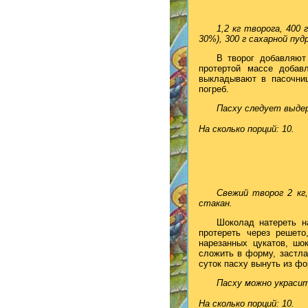
1,2 кг творога, 400
30%), 300 г сахарной пу
В творог добавляют
протертой массе добав
выкладывают в пасочниц
погреб.
Пасху следует выдер
На сколько порций: 10.
Свежий творог 2 кг,
стакан.
Шоколад натереть на
протереть через решет
нарезанных цукатов, шо
сложить в форму, застла
суток пасху вынуть из фо
Пасху можно украсит
На сколько порций: 10.