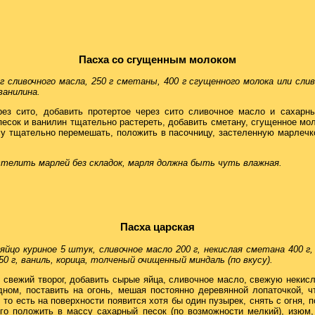
Пасха со сгущенным молоком
 г сливочного масла, 250 г сметаны, 400 г сгущенного молока или слив
ванилина.
рез сито, добавить протертое через сито сливочное масло и сахарны
 песок и ванилин тщательно растереть, добавить сметану, сгущенное мо
 тщательно перемешать, положить в пасочницу, застеленную марлечко
телить марлей без складок, марля должна быть чуть влажная.
Пасха царская
 яйцо куриное 5 штук, сливочное масло 200 г, некислая сметана 400 г,
м 50 г, ваниль, корица, толченый очищенный миндаль (по вкусу).
о свежий творог, добавить сырые яйца, сливочное масло, свежую некис
ом, поставить на огонь, мешая постоянно деревянной лопаточкой, ч
 то есть на поверхности появится хотя бы один пузырек, снять с огня, 
го положить в массу сахарный песок (по возможности мелкий), изюм,