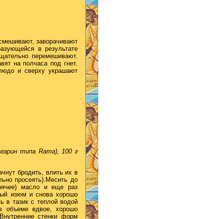
 смешивают, заворачивают
разующейся в результате
тщательно перемешивают.
вят на полчаса под гнет.
блюдо и сверху украшают
.
ргарин типа Rama), 100 г
ачнут бродить, влить их в
льно просеять).Месить до
орячее) масло и еще раз
тый изюм и снова хорошо
ь в тазик с теплой водой
 в объеме вдвое, хорошо
 Внутренние стенки форм