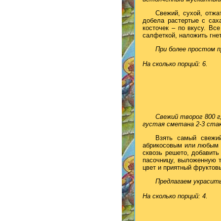
Свежий, сухой, отжа
добела растертые с сах
косточек – по вкусу. Вс
салфеткой, наложить гнет
При более простом п
На сколько порций: 6.
Свежий творог 800 г,
густая сметана 2-3 стак
Взять самый свежи
абрикосовым или любым д
сквозь решето, добавить
пасочницу, выложенную 
цвет и приятный фруктов
Предлагаем украсит
На сколько порций: 4.