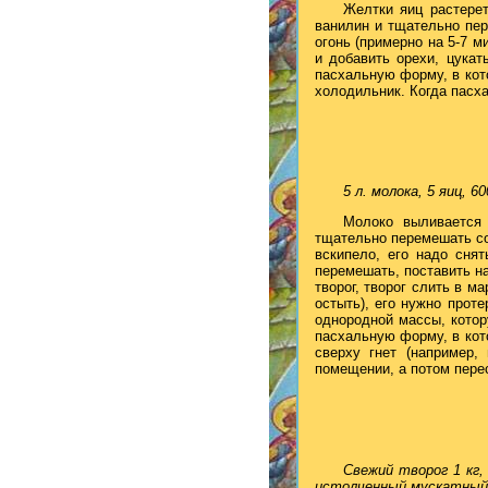
Желтки яиц растерет
ванилин и тщательно пер
огонь (примерно на 5-7 м
и добавить орехи, цука
пасхальную форму, в кот
холодильник. Когда пасх
5 л. молока, 5 яиц, 6
Молоко выливается 
тщательно перемешать со 
вскипело, его надо сня
перемешать, поставить на
творог, творог слить в м
остыть), его нужно прот
однородной массы, кото
пасхальную форму, в кот
сверху гнет (например,
помещении, а потом пере
Свежий творог 1 кг,
истолченный мускатный о