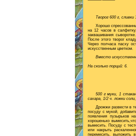
Творог 600 г, сливки
Хорошо спрессованны
на 12 часов в салфетку
заквашивания сыворотке
После этого творог клад
Через полчаса пасху ос
искусственным цветком.
Вместо искусственн
На сколько порций: 6.
500 г муки, 1 стака
сахара, 1/2 ч. ложки соли
Дрожжи развести в те
посуду с мукой, добавит
появления пузырьков на
хорошенько вымесить,чт
вымесить. Посуду с тест
или накрыть раскаленно
перемесить, выложить в