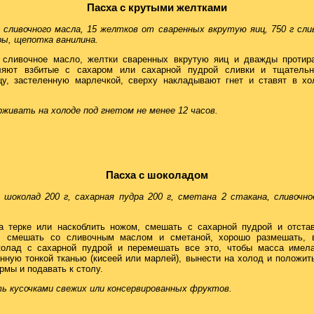
Пасха с крутыми желтками
 г сливочного масла, 15 желтков от сваренных вкрутую яиц, 750 г сл
дры, щепотка ванилина.
 сливочное масло, желтки сваренных вкрутую яиц и дважды протир
ляют взбитые с сахаром или сахарной пудрой сливки и тщатель
у, застеленную марлечкой, сверху накладывают гнет и ставят в х
живать на холоде под гнетом не менее 12 часов.
Пасха с шоколадом
 шоколад 200 г, сахарная пудра 200 г, сметана 2 стакана, сливочно
 терке или наскоблить ножом, смешать с сахарной пудрой и отстави
о, смешать со сливочным маслом и сметаной, хорошо размешать, в
колад с сахарной пудрой и перемешать все это, чтобы масса имел
нную тонкой тканью (кисеей или марлей), вынести на холод и положить
рмы и подавать к столу.
ь кусочками свежих или консервированных фруктов.