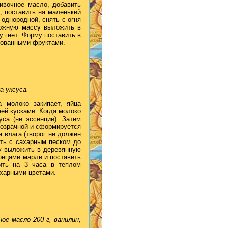
ивочное масло, добавить
, поставить на маленький
 однородной, снять с огня
рожную массу выложить в
 гнет. Форму поставить в
ированными фруктами.
а уксуса.
 молоко закипает, яйца
ней кусками. Когда молоко
са (не эссенции). Затем
прозрачной и сформируется
я влага (творог не должен
ать с сахарным песком до
у выложить в деревянную
онцами марли и поставить
вить на 3 часа в теплом
ахарными цветами.
ое масло 200 г, ванилин,