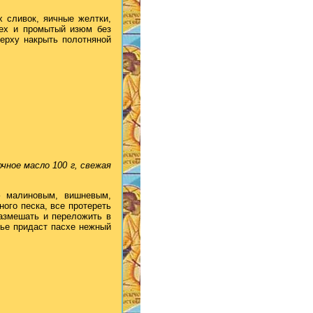
х сливок, яичные желтки,
рех и промытый изюм без
верху накрыть полотняной
очное масло 100 г, свежая
– малиновым, вишневым,
ого песка, все протереть
размешать и переложить в
ье придаст пасхе нежный