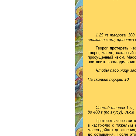
1,25 кг творога, 300
стакан изюма, щепотка 
Творог протереть че
Творог, масло, сахарный
просущенный изюм. Массу
поставить в холодильник.
Чтобы пасочницу зас
На сколько порций: 10.
Свежий творог 1 кг,
до 400 г (по вкусу), изю
Протереть через сит
в кастрюлю с тяжелым дн
масса дойдет до кипения,
до остывания. После это