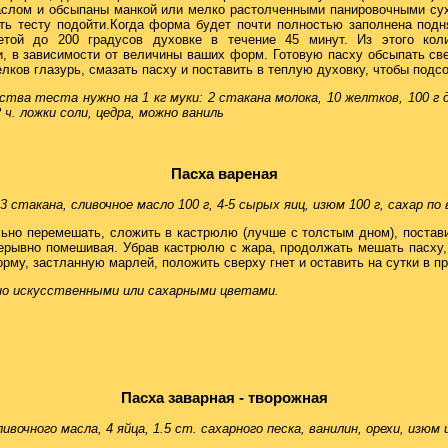
слом и обсыпаны манкой или мелко растолченными панировочными сух
ть тесту подойти.Когда форма будет почти полностью заполнена под
етой до 200 градусов духовке в течение 45 минут. Из этого коли
и, в зависимости от величины ваших форм. Готовую пасху обсыпать св
лков глазурь, смазать пасху и поставить в теплую духовку, чтобы подс
ства теста нужно на 1 кг муки: 2 стакана молока, 10 желтков, 100 г д
2 ч. ложки соли, цедра, можно ваниль
Пасха вареная
 3 стакана, сливочное масло 100 г, 4-5 сырых яиц, изюм 100 г, сахар по 
ьно перемешать, сложить в кастрюлю (лучше с толстым дном), постави
рерывно помешивая. Убрав кастрюлю с жара, продолжать мешать пасху, 
рму, застланную марлей, положить сверху гнет и оставить на сутки в п
но искусственными или сахарными цветами.
Пасха заварная - творожная
сливочного масла, 4 яйца, 1.5 ст. сахарного песка, ванилин, орехи, изю