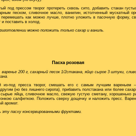
тый под прессом творог протереть сквозь сито, добавить стакан густы
арным песком, сливочное масло, ванилин, истолченный мускатный о
е перемешать как можно лучше, плотно уложить в пасочную форму, с
 и поставить в холод.
риготовлении можно положить только сахар и ваниль.
Пасха розовая
 варенье 200 г, сахарный песок 1/2стакана, яйцо сырое 3 штуки, слив
ана.
й из-под пресса творог, смешать его с самым лучшим вареньем 
ругим (но без лишнего сиропа), прибавить полстакана или более сахарн
 сырые яйца, сливочное масло, свежую густую сметану, хорошенько 
тонкою салфеткою. Положить сверху дощечку и наложить пресс. Варен
ый аромат.
ь эту пасху консервированными фруктами.