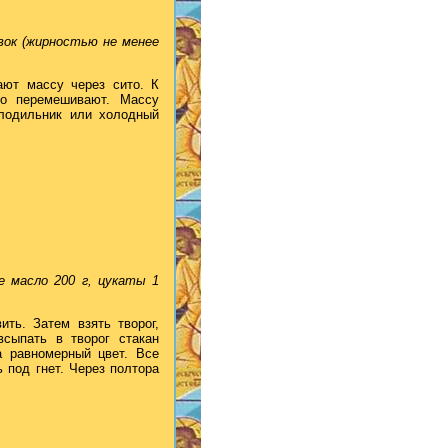
ивок (жирностью не менее
ают массу через сито. К
но перемешивают. Массу
олодильник или холодный
е масло 200 г, цукаты 1
ть. Затем взять творог,
сыпать в творог стакан
а равномерный цвет. Все
 под гнет. Через полтора