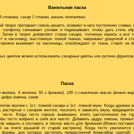
Ванильная пасха
 3 стакана, сахар 1 стакан, ваниль полпалочки.
й творог протирают сквозь решето, вливают в него постепенно сливки,
, салфетку связывают узлами и подвешивают, чтобы дать стечь об
. Затем в творог добавляют стакан сахара, толченую ваниль и все 
ут в пасочницу, выстланную тонкой тканью, накрывают дощечкой и ста
торожно вынимают из пасочницы, освобождают от ткани, ставят на 
ых цветов можно использовать сахарные цветы или кусочки фруктов
Пасха
н молока, 4 желтка, 50 г дрожжей, 100 г сливочного масла (можно ма
, цедра лимона, изюм.
плом молоке с 1ст. ложкой сахара и 1ст. ложкой муки. Когда дрожжи н
ь растертые с сахаром желтки, посолить и замесить (муку предварите
 тесте. Когда тесто хорошо вымешано, влить растопленное (не г
обы тесто вобрало в себя все масло. Добавить цедру лимона, промы
ом накрыть и поставить в теплое место для брожения.(Можно поставит
й на плите крышкой от старой кастрюли). Когда тесто увеличится
 формы, дно которых застелить промасленной бумагой(не газетой).