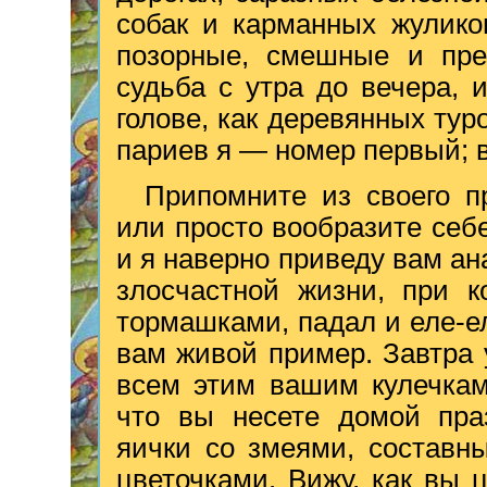
собак и карманных жулико
позорные, смешные и пре
судьба с утра до вечера, и
голове, как деревянных тур
париев я — номер первый; в
Припомните из своего п
или просто вообразите себ
и я наверно приведу вам ан
злосчастной жизни, при к
тормашками, падал и еле-е
вам живой пример. Завтра 
всем этим вашим кулечкам
что вы несете домой пра
яички со змеями, составн
цветочками. Вижу, как вы 