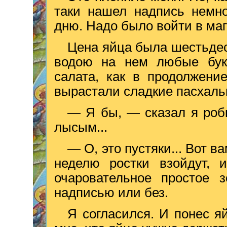
таки нашел надпись немно
дню. Надо было войти в маг
Цена яйца была шестьдес
водою на нем любые бук
салата, как в продолжени
вырастали сладкие пасхаль
— Я бы, — сказал я робк
лысым...
— О, это пустяки... Вот в
неделю ростки взойдут, 
очаровательное простое 
надписью или без.
Я согласился. И понес я