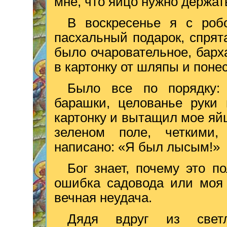
мне, что яйцо нужно держат
В воскресенье я с роб
пасхальный подарок, спря
было очаровательное, барх
в картонку от шляпы и понес
Было все по порядку: 
барашки, целованье руки 
картонку и вытащил мое яйц
зеленом поле, четкими,
написано: «Я был лысым!»
Бог знает, почему это п
ошибка садовода или моя 
вечная неудача.
Дядя вдруг из светло