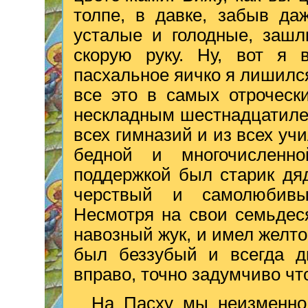
толпе, в давке, забыв да
усталые и голодные, зашл
скорую руку. Ну, вот я 
пасхальное яичко я лишился
все это в самых отроческ
нескладным шестнадцатилет
всех гимназий и из всех у
бедной и многочисленн
поддержкой был старик дя
черствый и самолюбивы
Несмотря на свои семьдеся
навозный жук, и имел желто
был беззубый и всегда д
вправо, точно задумчиво чт
На Пасху мы неизменно 