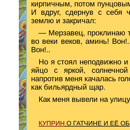
кирпичным, потом пунцовым
И вдруг, сдернув с себя 
землю и закричал:
— Мерзавец, проклинаю 
во веки веков, аминь! Вон!
Вон!..
Но я стоял неподвижно и
яйцо с яркой, солнечно
напротив меня качалась гол
как бильярдный щар.
Как меня вывели на улицу
КУПРИН
О ГАТЧИНЕ И ЕЁ О