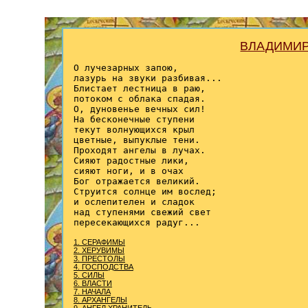
ВЛАДИМИР
О лучезарных запою,

лазурь на звуки разбивая...

Блистает лестница в раю,

потоком с облака спадая.

О, дуновенье вечных сил!

На бесконечные ступени

текут волнующихся крыл

цветные, выпуклые тени.

Проходят ангелы в лучах.

Сияют радостные лики,

сияют ноги, и в очах

Бог отражается великий.

Струится солнце им вослед;

и ослепителен и сладок

над ступенями свежий свет

пересекающихся радуг...

1. СЕРАФИМЫ
2. ХЕРУВИМЫ
3. ПРЕСТОЛЫ
4. ГОСПОДСТВА
5. СИЛЫ
6. ВЛАСТИ
7. НАЧАЛА
8. АРХАНГЕЛЫ